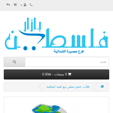
0 منتجات - ₪0.00
قلاب حجم صغير مع لعبة اضافية