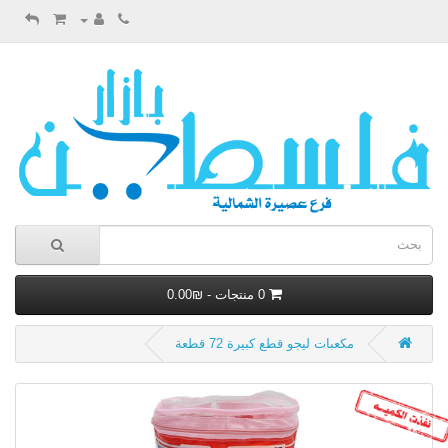
0 منتجات - ₪0.00
مكعبات ليجو قطع كبيرة 72 قطعة