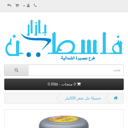
0 منتجات - ₪0.00
جسيكا جل شعر 500مل