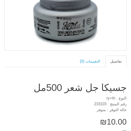
تفاصيل
التقييمات (0)
جسيكا جل شعر 500مل
النوع : ry=th
رقم المنتج : 233103
حالة التوفر : متوفر
₪10.00