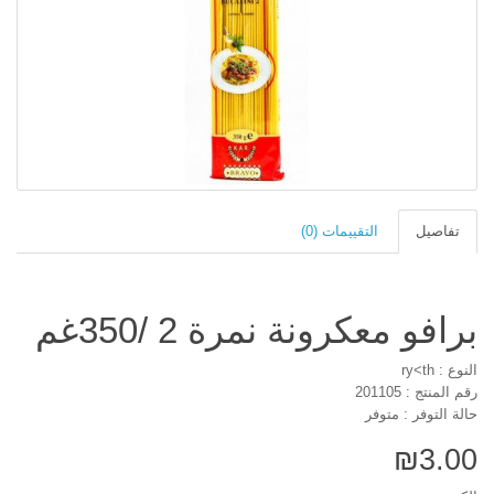
تفاصيل
التقييمات (0)
برافو معكرونة نمرة 2 /350غم
النوع : ry<th
رقم المنتج : 201105
حالة التوفر : متوفر
₪3.00