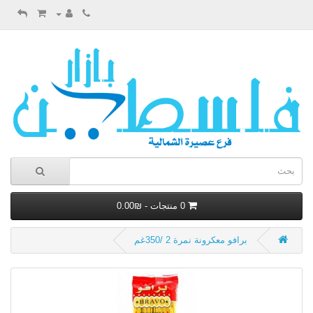
0 منتجات - ₪0.00
برافو معكرونة نمرة 2 /350غم