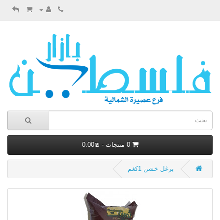
0 منتجات - ₪0.00
برغل خشن 1كغم