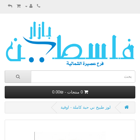
0 منتجات - ₪0.00
لوز طبيخ ني حبة كاملة - اوقية