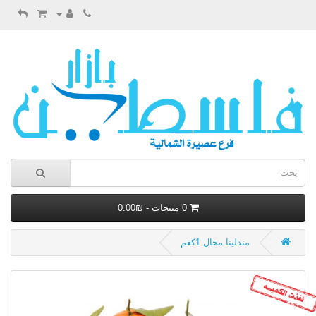
0 منتجات - ₪0.00
مندلينا مخال 1كغم