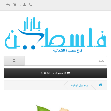
0 منتجات - ₪0.00
زنجبيل اوقية