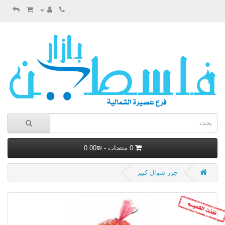
0 منتجات - ₪0.00
جزر شوال كبير