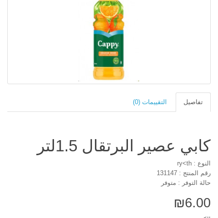
تفاصيل
التقييمات (0)
كابي عصير البرتقال 1.5لتر
النوع : ry<th
رقم المنتج : 131147
حالة التوفر : متوفر
₪6.00