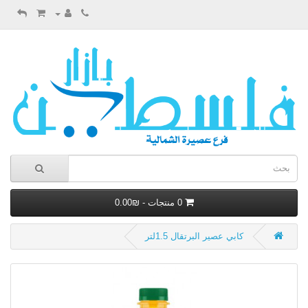
0 منتجات - ₪0.00
كابي عصير البرتقال 1.5لتر