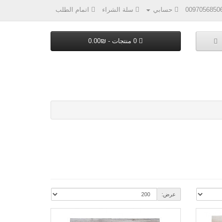
0097056850
حسابي
سلة الشراء
اتمام الطلب
0 منتجات - ₪0.00
عرض: