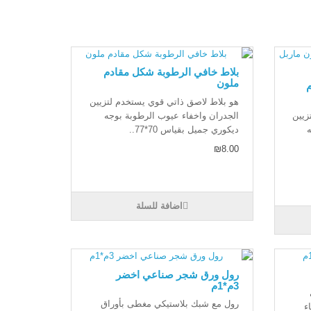
بلاط خافي الرطوبة شكل مقادم
ملون
هو بلاط لاصق ذاتي قوي يستخدم لتزيين
زيين
الجدران واخفاء عيوب الرطوبة بوجه
ديكوري جميل بقياس 70*77..
₪8.00
اضافة للسلة
رول ورق شجر صناعي اخضر
3م*1م
رول مع شبك بلاستيكي مغطى بأوراق
ء