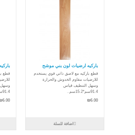
باركيه ارضيات لون بني موشح
باركي
قطع باركيه مع لاصق ذاتي قوي يستخدم
قطع با
للارضيات مقاوم الخدوش والحرارة
للارضي
وسهل التنظيف قياس
وسهل 
91.4سم*15.2سم..
91.4سم*15.2سم..
₪6.00
₪6.00
اضافة للسلة