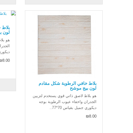
بلاط 
لون ب
هو بلا
الجدرا
ديكوري 
₪8.00
بلاط خافي الرطوبة شكل مقادم
لون بيج موشح
هو بلاط لاصق ذاتي قوي يستخدم لتزيين
الجدران واخفاء عيوب الرطوبة بوجه
ديكوري جميل بقياس 70*77..
₪8.00