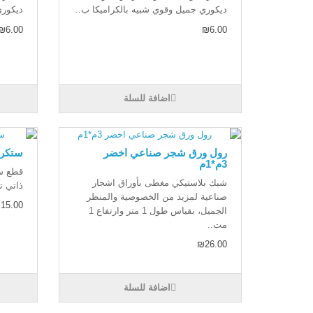
ديكوري جميل وقوي شبيه بالكراميكا ب..
ديكوري
₪6.00
₪6.00
اضافة للسلة
رول ورق شجر صناعي اخضر
ستكرز
3م*1م
قطع ست
شبك بلاستيكي مغطى بأوراق اشجار
ذاتي ت
صناعية لمزيد من الخصوصية والمنظر
15.00
الجميل، بقياس طول 1 متر وارتفاع 1
مت..
₪26.00
اضافة للسلة