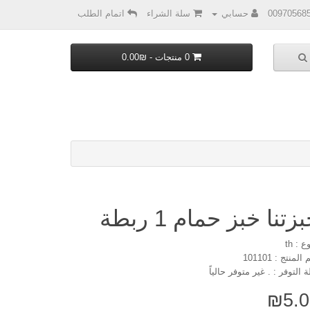
00970568
حسابي
سلة الشراء
اتمام الطلب
0 منتجات - ₪0.00
زتنا خبز حمام 1 ربطة
ع : th
المنتج : 101101
ة التوفر : . غير متوفر حالياً
₪5.0