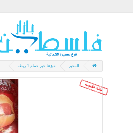
المخبز
خبزتنا خبز حمام 1 ربطة