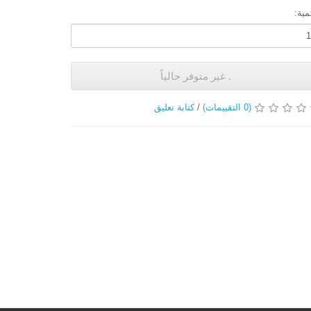
مية:
. غير متوفر حالياً
(0 التقييمات)
/
كتابة تعليق