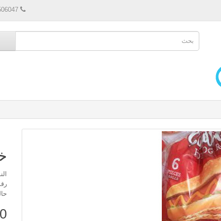
506047
خب
النو
رقم 
حال
0