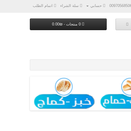
0097056850
حسابي
سلة الشراء
اتمام الطلب
0 منتجات - ₪0.00